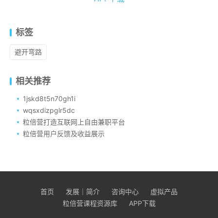
标签
避开弯路
相关推荐
1jskd8t5n70gh1i
wqsxdizpglr5dc
粒倍营打造互联网上自由兼职平台
粒倍营用户反馈及收益展示
首页
发展｜简介
咨询中心
虚拟产品
粒倍营课程资源库
APP下载