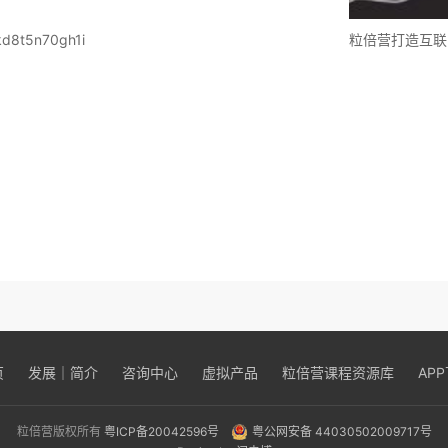
kd8t5n70gh1i
粒倍营打造互联
页
发展｜简介
咨询中心
虚拟产品
粒倍营课程资源库
AP
粒倍营版权所有
粤ICP备20042596号
粤公网安备 44030502009717号